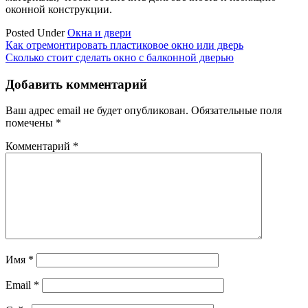
оконной конструкции.
Posted Under
Окна и двери
Навигация
Как отремонтировать пластиковое окно или дверь
Сколько стоит сделать окно с балконной дверью
по
записям
Добавить комментарий
Ваш адрес email не будет опубликован.
Обязательные поля
помечены
*
Комментарий
*
Имя
*
Email
*