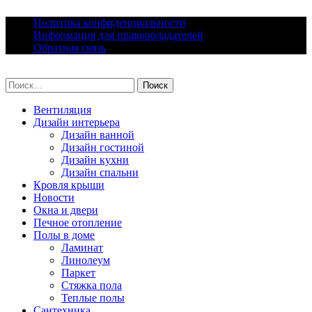
Skip
Политика конфиденциальности
to
Информация для правообладателей
content
Обратная связь
lacomfort.ru
Найти:
Вентиляция
Дизайн интерьера
Дизайн ванной
Дизайн гостиной
Дизайн кухни
Дизайн спальни
Кровля крыши
Новости
Окна и двери
Печное отопление
Полы в доме
Ламинат
Линолеум
Паркет
Стяжка пола
Теплые полы
Сантехника