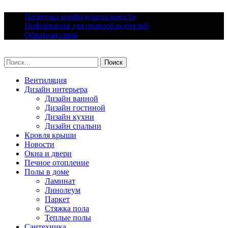
Skip
Политика конфиденциальности
to
Информация для правообладателей
content
Обратная связь
lacomfort.ru
Найти:
Вентиляция
Дизайн интерьера
Дизайн ванной
Дизайн гостиной
Дизайн кухни
Дизайн спальни
Кровля крыши
Новости
Окна и двери
Печное отопление
Полы в доме
Ламинат
Линолеум
Паркет
Стяжка пола
Теплые полы
Сантехника