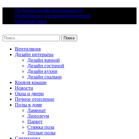
Skip
Политика конфиденциальности
to
Информация для правообладателей
content
Обратная связь
lacomfort.ru
Найти:
Вентиляция
Дизайн интерьера
Дизайн ванной
Дизайн гостиной
Дизайн кухни
Дизайн спальни
Кровля крыши
Новости
Окна и двери
Печное отопление
Полы в доме
Ламинат
Линолеум
Паркет
Стяжка пола
Теплые полы
Сантехника