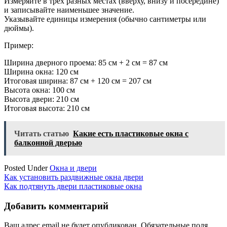
Измеряйте в трех разных местах (вверху, внизу и посередине)
и записывайте наименьшее значение.
Указывайте единицы измерения (обычно сантиметры или
дюймы).
Пример:
Ширина дверного проема: 85 см + 2 см = 87 см
Ширина окна: 120 см
Итоговая ширина: 87 см + 120 см = 207 см
Высота окна: 100 см
Высота двери: 210 см
Итоговая высота: 210 см
Читать статью
Какие есть пластиковые окна с
балконной дверью
Posted Under
Окна и двери
Навигация
Как установить раздвижные окна двери
Как подтянуть двери пластиковые окна
по
записям
Добавить комментарий
Ваш адрес email не будет опубликован.
Обязательные поля