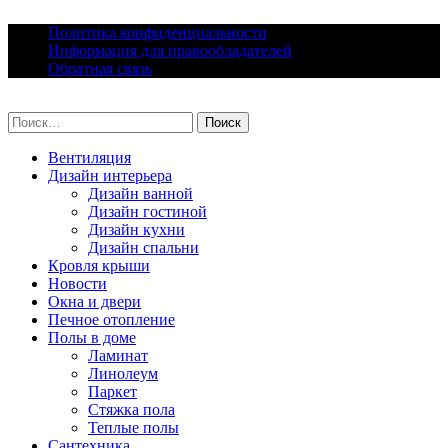
Skip
Политика конфиденциальности
to
Информация для правообладателей
content
Обратная связь
lacomfort.ru
Найти:
Вентиляция
Дизайн интерьера
Дизайн ванной
Дизайн гостиной
Дизайн кухни
Дизайн спальни
Кровля крыши
Новости
Окна и двери
Печное отопление
Полы в доме
Ламинат
Линолеум
Паркет
Стяжка пола
Теплые полы
Сантехника