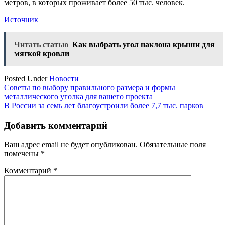
метров, в которых проживает более 50 тыс. человек.
Источник
Читать статью
Как выбрать угол наклона крыши для
мягкой кровли
Posted Under
Новости
Навигация
Советы по выбору правильного размера и формы
металлического уголка для вашего проекта
по
В России за семь лет благоустроили более 7,7 тыс. парков
записям
Добавить комментарий
Ваш адрес email не будет опубликован.
Обязательные поля
помечены
*
Комментарий
*