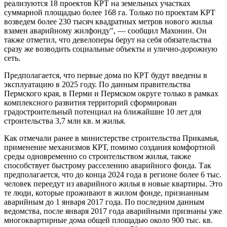
реализуются 18 проектов КРТ на земельных участках
суммарной площадью более 168 га. Только по проектам КРТ
возведем более 230 тысяч квадратных метров нового жилья
взамен аварийному жилфонду", — сообщил Махонин. Он
также отметил, что девелоперы берут на себя обязательства
сразу же возводить социальные объекты и улично-дорожную
сеть.
Предполагается, что первые дома по КРТ будут введены в
эксплуатацию в 2025 году. По данным правительства
Пермского края, в Перми и Пермском округе только в рамках
комплексного развития территорий сформирован
градостроительный потенциал на ближайшие 10 лет для
строительства 3,7 млн кв. м жилья.
Как отмечали ранее в министерстве строительства Прикамья,
применение механизмов КРТ, помимо создания комфортной
среды одновременно со строительством жилья, также
способствует быстрому расселению аварийного фонда. Так
предполагается, что до конца 2024 года в регионе более 6 тыс.
человек переедут из аварийного жилья в новые квартиры. Это
те люди, которые проживают в жилом фонде, признанным
аварийным до 1 января 2017 года. По последним данным
ведомства, после января 2017 года аварийными признаны уже
многоквартирные дома общей площадью около 900 тыс. кв.