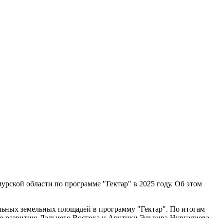
урской области по программе "Гектар" в 2025 году. Об этом
ьных земельных площадей в программу "Гектар". По итогам
 по развитию Дальнего Востока и Арктики Эльвира Нургалиева.