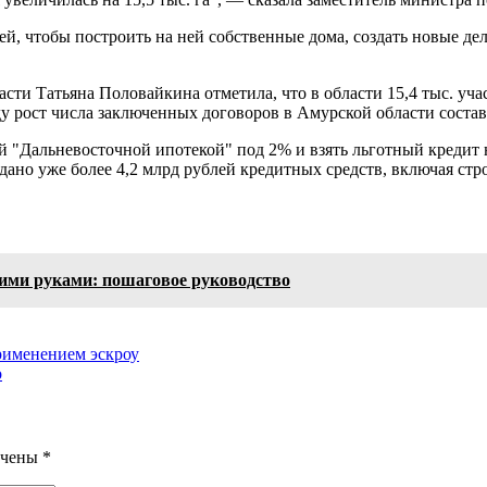
елей, чтобы построить на ней собственные дома, создать новые 
сти Татьяна Половайкина отметила, что в области 15,4 тыс. уч
у рост числа заключенных договоров в Амурской области состав
ой "Дальневосточной ипотекой" под 2% и взять льготный кредит
ано уже более 4,2 млрд рублей кредитных средств, включая стр
оими руками: пошаговое руководство
применением эскроу
о
ечены
*