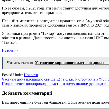
По ее словам, с 2025 года эти земли станут доступны для жит
предпринимательские инициативы.
Первый заместитель председателя правительства Амурской обла
самых высоких процентов одобрения заявок в ДФО. В 2024 год
Участники программы "Гектар" могут воспользоваться льготн
области в рамках "Дальневосточной ипотеки" на цели ИЖС выд
"Гектар".
Источник
Читать статью
Утепление кирпичного частного дома св
Posted Under
Новости
Навигация
Частные дома площадью свыше 12 тыс. кв. м строятся в РФ с 
Подключение водопровода в частном доме: полное руководств
по
записям
Добавить комментарий
Ваш адрес email не будет опубликован.
Обязательные поля пом