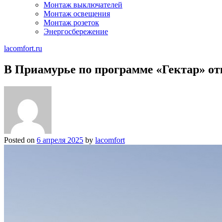
Монтаж выключателей
Монтаж освещения
Монтаж розеток
Энергосбережение
lacomfort.ru
В Приамурье по программе «Гектар» откр
Posted on
6 апреля 2025
by
lacomfort