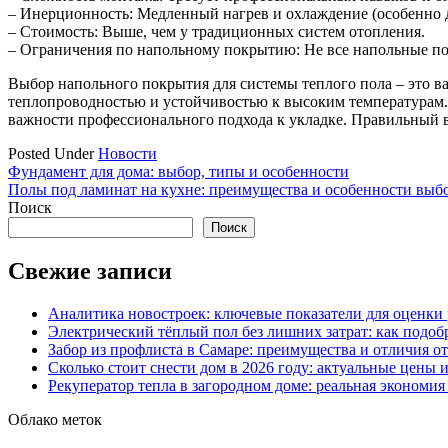
– Инерционность: Медленный нагрев и охлаждение (особенно 
– Стоимость: Выше, чем у традиционных систем отопления.
– Ограничения по напольному покрытию: Не все напольные по
Выбор напольного покрытия для системы теплого пола – это 
теплопроводностью и устойчивостью к высоким температурам. 
важности профессионального подхода к укладке. Правильный 
Posted Under
Новости
Навигация
Фундамент для дома: выбор, типы и особенности
Полы под ламинат на кухне: преимущества и особенности выб
по
Поиск
записям
Поиск
Свежие записи
Аналитика новостроек: ключевые показатели для оценки
Электрический тёплый пол без лишних затрат: как подоб
Забор из профлиста в Самаре: преимущества и отличия о
Сколько стоит снести дом в 2026 году: актуальные цены
Рекуператор тепла в загородном доме: реальная экономи
Облако меток