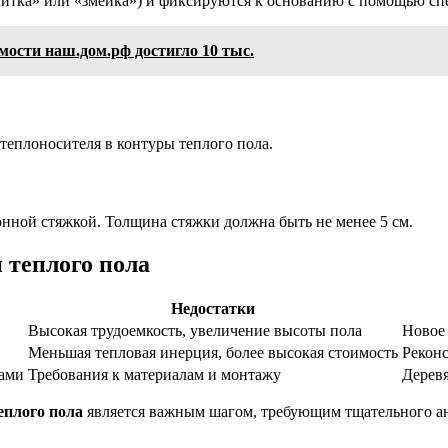
литка» или «змейка») и фиксируются к основанию с помощью с
ости наш.дом.рф достигло 10 тыс.
теплоносителя в контуры теплого пола.
нной стяжкой. Толщина стяжки должна быть не менее 5 см.
 теплого пола
Недостатки
Высокая трудоемкость, увеличение высоты пола
Новое 
Меньшая тепловая инерция, более высокая стоимость
Рекон
лами
Требования к материалам и монтажу
Деревя
еплого пола
является важным шагом, требующим тщательного ан