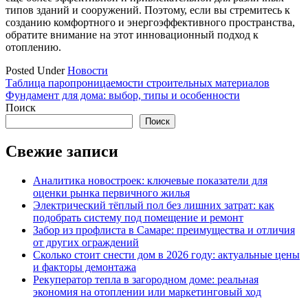
типов зданий и сооружений. Поэтому, если вы стремитесь к
созданию комфортного и энергоэффективного пространства,
обратите внимание на этот инновационный подход к
отоплению.
Posted Under
Новости
Навигация
Таблица паропроницаемости строительных материалов
Фундамент для дома: выбор, типы и особенности
по
Поиск
записям
Поиск
Свежие записи
Аналитика новостроек: ключевые показатели для
оценки рынка первичного жилья
Электрический тёплый пол без лишних затрат: как
подобрать систему под помещение и ремонт
Забор из профлиста в Самаре: преимущества и отличия
от других ограждений
Сколько стоит снести дом в 2026 году: актуальные цены
и факторы демонтажа
Рекуператор тепла в загородном доме: реальная
экономия на отоплении или маркетинговый ход