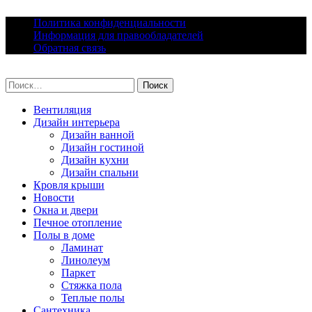
Skip
Политика конфиденциальности
to
Информация для правообладателей
content
Обратная связь
lacomfort.ru
Найти:
Вентиляция
Дизайн интерьера
Дизайн ванной
Дизайн гостиной
Дизайн кухни
Дизайн спальни
Кровля крыши
Новости
Окна и двери
Печное отопление
Полы в доме
Ламинат
Линолеум
Паркет
Стяжка пола
Теплые полы
Сантехника