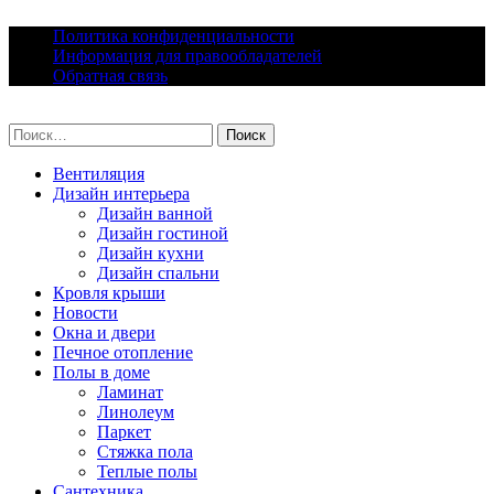
Skip
Политика конфиденциальности
to
Информация для правообладателей
content
Обратная связь
lacomfort.ru
Найти:
Вентиляция
Дизайн интерьера
Дизайн ванной
Дизайн гостиной
Дизайн кухни
Дизайн спальни
Кровля крыши
Новости
Окна и двери
Печное отопление
Полы в доме
Ламинат
Линолеум
Паркет
Стяжка пола
Теплые полы
Сантехника