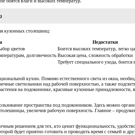
не боятся влаги и высоких температур.
з
ля кухонных столешниц:
а
Недостатки
ыбор цветов
Боится высоких температур, легко ц
мпературам, долговечность
Высокая цена, сложность обработки
Требует специального ухода, боится 
иональной кухни. Помимо естественного света из окна, необхо
очечные светильники над рабочей поверхностью, а также подсве
астения на подоконнике, красивые кухонные принадлежности, 
ользование пространства под подоконником. Здесь можно органи
столешницы, увеличив рабочую поверхность. Главное – продума
личным решением для тех, кто ценит функциональность, удобство
торой будет приятно готовить и проводить время с семьей и дру