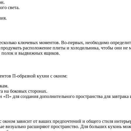
он.
го света.
ния.
сколько ключевых моментов. Во-первых, необходимо определить
 продумать расположение плиты и холодильника, чтобы они не 
в, полок и выдвижных ящиков.
ентов П-образной кухни с окном:
кам.
а на боковых сторонах.
 «П» для создания дополнительного пространства для завтрака 
 окном зависит от ваших предпочтений и общего стиля интерьер
рые визуально расширяют пространство. Для больших кухонь мо