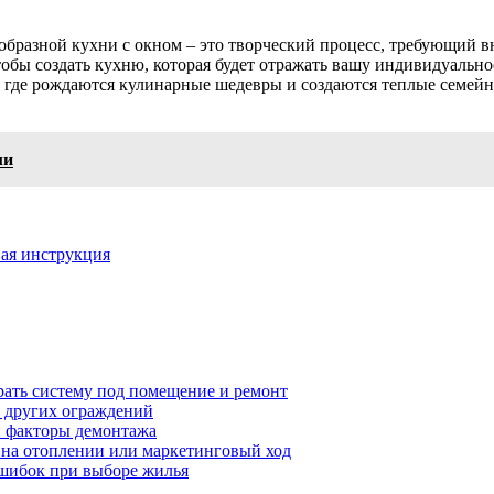
-образной кухни с окном – это творческий процесс, требующий в
обы создать кухню, которая будет отражать вашу индивидуально
о, где рождаются кулинарные шедевры и создаются теплые семей
ми
ая инструкция
рать систему под помещение и ремонт
т других ограждений
 и факторы демонтажа
я на отоплении или маркетинговый ход
ошибок при выборе жилья