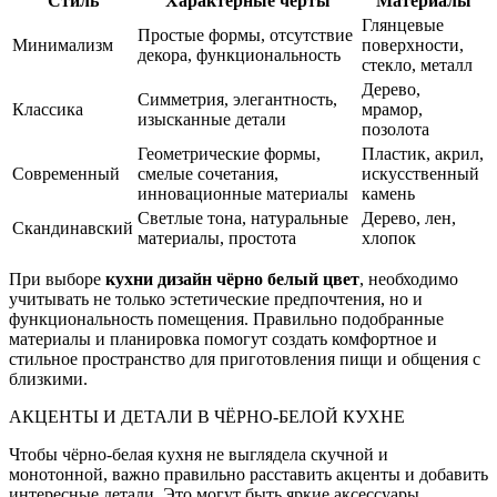
Стиль
Характерные черты
Материалы
Глянцевые
Простые формы, отсутствие
Минимализм
поверхности,
декора, функциональность
стекло, металл
Дерево,
Симметрия, элегантность,
Классика
мрамор,
изысканные детали
позолота
Геометрические формы,
Пластик, акрил,
Современный
смелые сочетания,
искусственный
инновационные материалы
камень
Светлые тона, натуральные
Дерево, лен,
Скандинавский
материалы, простота
хлопок
При выборе
кухни дизайн чёрно белый цвет
, необходимо
учитывать не только эстетические предпочтения, но и
функциональность помещения. Правильно подобранные
материалы и планировка помогут создать комфортное и
стильное пространство для приготовления пищи и общения с
близкими.
АКЦЕНТЫ И ДЕТАЛИ В ЧЁРНО-БЕЛОЙ КУХНЕ
Чтобы чёрно-белая кухня не выглядела скучной и
монотонной, важно правильно расставить акценты и добавить
интересные детали. Это могут быть яркие аксессуары,