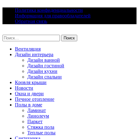
Skip
Политика конфиденциальности
to
Информация для правообладателей
content
Обратная связь
lacomfort.ru
Найти:
Вентиляция
Дизайн интерьера
Дизайн ванной
Дизайн гостиной
Дизайн кухни
Дизайн спальни
Кровля крыши
Новости
Окна и двери
Печное отопление
Полы в доме
Ламинат
Линолеум
Паркет
Стяжка пола
Теплые полы
Сантехника