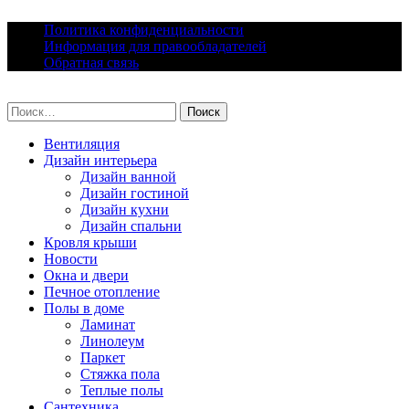
Skip
Политика конфиденциальности
to
Информация для правообладателей
content
Обратная связь
lacomfort.ru
Найти:
Вентиляция
Дизайн интерьера
Дизайн ванной
Дизайн гостиной
Дизайн кухни
Дизайн спальни
Кровля крыши
Новости
Окна и двери
Печное отопление
Полы в доме
Ламинат
Линолеум
Паркет
Стяжка пола
Теплые полы
Сантехника