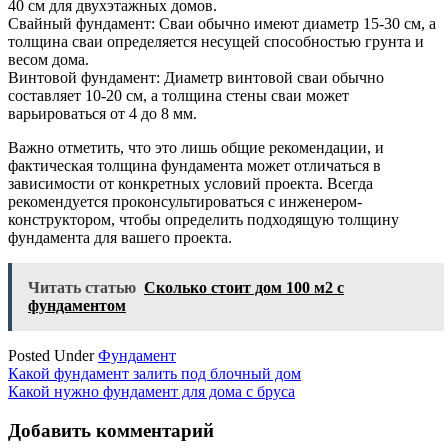
40 см для двухэтажных домов.
Свайный фундамент: Сваи обычно имеют диаметр 15-30 см, а
толщина сваи определяется несущей способностью грунта и
весом дома.
Винтовой фундамент: Диаметр винтовой сваи обычно
составляет 10-20 см, а толщина стены сваи может
варьироваться от 4 до 8 мм.
Важно отметить, что это лишь общие рекомендации, и
фактическая толщина фундамента может отличаться в
зависимости от конкретных условий проекта. Всегда
рекомендуется проконсультироваться с инженером-
конструктором, чтобы определить подходящую толщину
фундамента для вашего проекта.
Читать статью
Сколько стоит дом 100 м2 с
фундаментом
Posted Under
Фундамент
Навигация
Какой фундамент залить под блочный дом
Какой нужно фундамент для дома с бруса
по
записям
Добавить комментарий