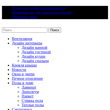
Skip
Политика конфиденциальности
to
Информация для правообладателей
content
Обратная связь
lacomfort.ru
Найти:
Вентиляция
Дизайн интерьера
Дизайн ванной
Дизайн гостиной
Дизайн кухни
Дизайн спальни
Кровля крыши
Новости
Окна и двери
Печное отопление
Полы в доме
Ламинат
Линолеум
Паркет
Стяжка пола
Теплые полы
Сантехника