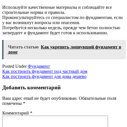
Используйте качественные материалы и соблюдайте все
строительные нормы и правила.
Проконсультируйтесь со специалистом по фундаментам, если
у вас возникнут вопросы или опасения.
Потребуется несколько недель, прежде чем бетон полностью
затвердеет и фундамент будет готов к использованию.
Читать статью
Как укрепить лопнувший фундамент в
доме
Posted Under
Фундамент
Навигация
Как построить фундамент под частный дом
Как построить фундамент для дома дешево
по
записям
Добавить комментарий
Ваш адрес email не будет опубликован.
Обязательные поля
помечены
*
Комментарий
*