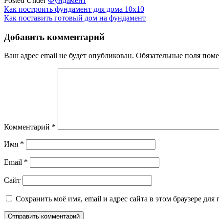
Posted Under
Фундамент
Навигация
Как построить фундамент для дома 10х10
Как поставить готовый дом на фундамент
по
записям
Добавить комментарий
Ваш адрес email не будет опубликован.
Обязательные поля пом
Комментарий
*
Имя
*
Email
*
Сайт
Сохранить моё имя, email и адрес сайта в этом браузере д