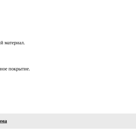
й материал.
ьное покрытие.
ома