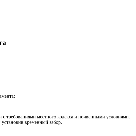
та
амента:
и с требованиями местного кодекса и почвенными условиями.
и установив временный забор.