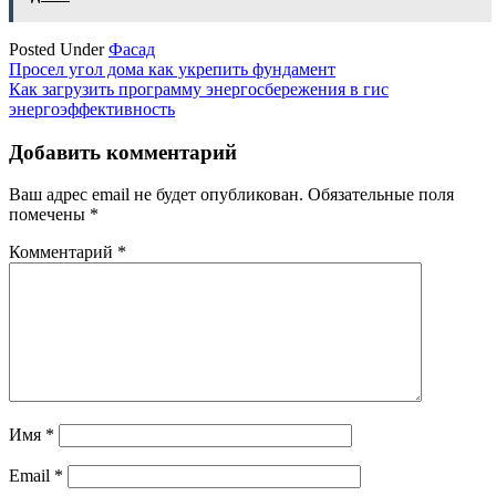
Posted Under
Фасад
Навигация
Просел угол дома как укрепить фундамент
Как загрузить программу энергосбережения в гис
по
энергоэффективность
записям
Добавить комментарий
Ваш адрес email не будет опубликован.
Обязательные поля
помечены
*
Комментарий
*
Имя
*
Email
*