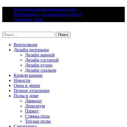
Skip
Политика конфиденциальности
to
Информация для правообладателей
content
Обратная связь
lacomfort.ru
Найти:
Вентиляция
Дизайн интерьера
Дизайн ванной
Дизайн гостиной
Дизайн кухни
Дизайн спальни
Кровля крыши
Новости
Окна и двери
Печное отопление
Полы в доме
Ламинат
Линолеум
Паркет
Стяжка пола
Теплые полы
Сантехника