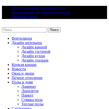
Skip
Политика конфиденциальности
to
Информация для правообладателей
content
Обратная связь
lacomfort.ru
Найти:
Вентиляция
Дизайн интерьера
Дизайн ванной
Дизайн гостиной
Дизайн кухни
Дизайн спальни
Кровля крыши
Новости
Окна и двери
Печное отопление
Полы в доме
Ламинат
Линолеум
Паркет
Стяжка пола
Теплые полы
Сантехника