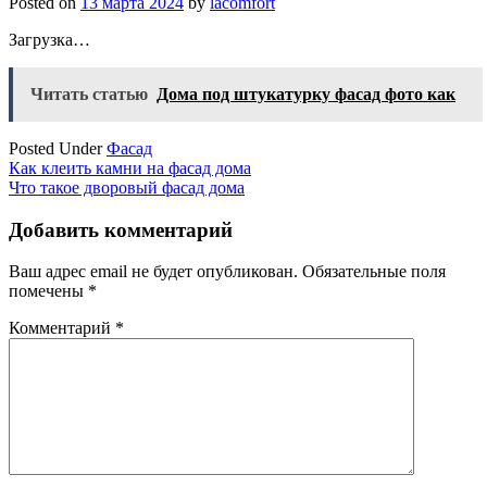
Posted on
13 марта 2024
by
lacomfort
Загрузка…
Читать статью
Дома под штукатурку фасад фото как
Posted Under
Фасад
Навигация
Как клеить камни на фасад дома
Что такое дворовый фасад дома
по
записям
Добавить комментарий
Ваш адрес email не будет опубликован.
Обязательные поля
помечены
*
Комментарий
*