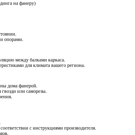
динга на фанеру)
стоянии.
ли опорами.
оляцию между балками каркаса.
ристиками для климата вашего региона.
ены дома фанерой.
я гвозди или саморезы.
рения.
.
 соответствии с инструкциями производителя.
мов.