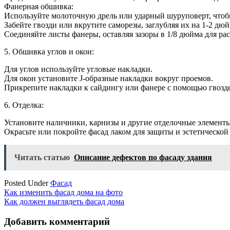
Фанерная обшивка:
Используйте молоточную дрель или ударный шуруповерт, чтоб
Забейте гвозди или вкрутите саморезы, заглубляя их на 1-2 дюй
Соединяйте листы фанеры, оставляя зазоры в 1/8 дюйма для ра
5. Обшивка углов и окон:
Для углов используйте угловые накладки.
Для окон установите J-образные накладки вокруг проемов.
Прикрепите накладки к сайдингу или фанере с помощью гвозде
6. Отделка:
Установите наличники, карнизы и другие отделочные элемент
Окрасьте или покройте фасад лаком для защиты и эстетической
Читать статью
Описание дефектов по фасаду здания
Posted Under
Фасад
Навигация
Как изменить фасад дома на фото
Как должен выглядеть фасад дома
по
записям
Добавить комментарий