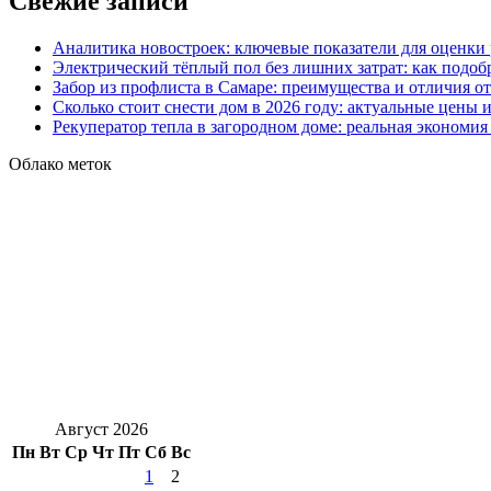
Свежие записи
Аналитика новостроек: ключевые показатели для оценки
Электрический тёплый пол без лишних затрат: как подоб
Забор из профлиста в Самаре: преимущества и отличия о
Сколько стоит снести дом в 2026 году: актуальные цены
Рекуператор тепла в загородном доме: реальная экономи
Облако меток
Август 2026
Пн
Вт
Ср
Чт
Пт
Сб
Вс
1
2