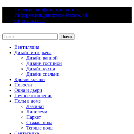
Skip
Политика конфиденциальности
to
Информация для правообладателей
content
Обратная связь
lacomfort.ru
Найти:
Вентиляция
Дизайн интерьера
Дизайн ванной
Дизайн гостиной
Дизайн кухни
Дизайн спальни
Кровля крыши
Новости
Окна и двери
Печное отопление
Полы в доме
Ламинат
Линолеум
Паркет
Стяжка пола
Теплые полы
Сантехника