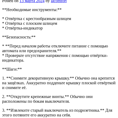
Posted on
13 марта 2024
by
lacomfort
**Необходимые инструменты:**
* Отвёртка с крестообразным шлицем
* Отвёртка с плоским шлицем
* Отвёртка-индикатор
**Безопасность:**
* **Перед началом работы отключите питание с помощью
автомата или предохранителя.**
* Проверьте отсутствие напряжения с помощью отвёртки-
индикатора.
**Шаги:**
1. **Снимите декоративную крышку.** Обычно она крепится
на защёлках. Аккуратно подденьте крышку плоской отвёрткой
и снимите её.
2. **Открутите крепежные винты.** Обычно они
расположены по бокам выключателя.
3. **Извлеките старый выключатель из подрозетника.** Для
этого потяните его аккуратно на себя.