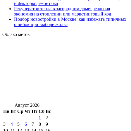
и факторы демонтажа
Рекуператор тепла в загородном доме: реальная
экономия на отоплении или маркетинговый ход
Подбор новостройки в Москве: как избежать типичных
ошибок при выборе жилья
Облако меток
Август 2026
Пн
Вт
Ср
Чт
Пт
Сб
Вс
1
2
3
4
5
6
7
8
9
10
11
12
13
14
15
16