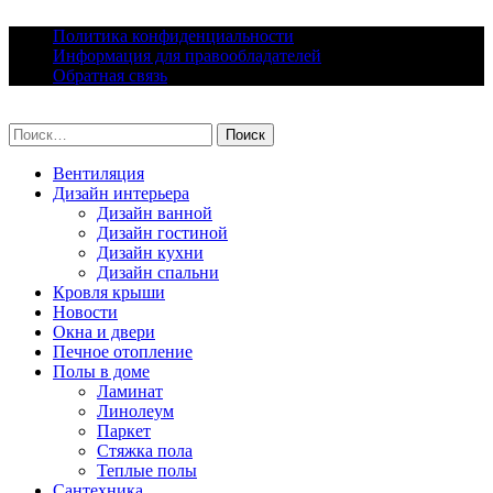
Skip
Политика конфиденциальности
to
Информация для правообладателей
content
Обратная связь
lacomfort.ru
Найти:
Вентиляция
Дизайн интерьера
Дизайн ванной
Дизайн гостиной
Дизайн кухни
Дизайн спальни
Кровля крыши
Новости
Окна и двери
Печное отопление
Полы в доме
Ламинат
Линолеум
Паркет
Стяжка пола
Теплые полы
Сантехника