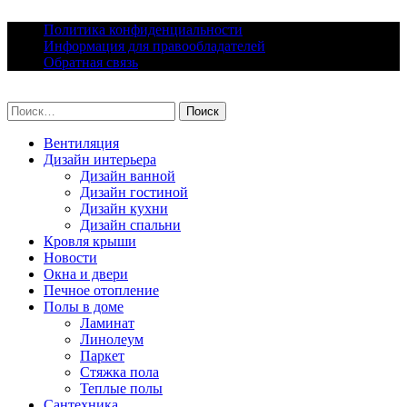
Skip
Политика конфиденциальности
to
Информация для правообладателей
content
Обратная связь
lacomfort.ru
Найти:
Вентиляция
Дизайн интерьера
Дизайн ванной
Дизайн гостиной
Дизайн кухни
Дизайн спальни
Кровля крыши
Новости
Окна и двери
Печное отопление
Полы в доме
Ламинат
Линолеум
Паркет
Стяжка пола
Теплые полы
Сантехника