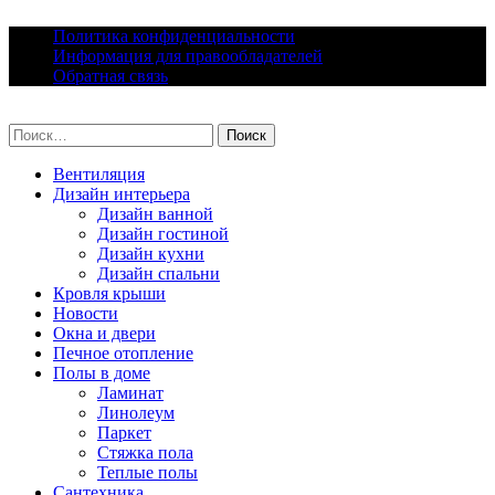
Skip
Политика конфиденциальности
to
Информация для правообладателей
content
Обратная связь
lacomfort.ru
Найти:
Вентиляция
Дизайн интерьера
Дизайн ванной
Дизайн гостиной
Дизайн кухни
Дизайн спальни
Кровля крыши
Новости
Окна и двери
Печное отопление
Полы в доме
Ламинат
Линолеум
Паркет
Стяжка пола
Теплые полы
Сантехника