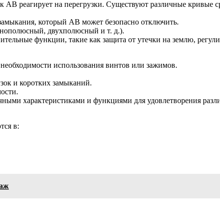
ак АВ реагирует на перегрузки. Существуют различные кривые 
замыкания, который АВ может безопасно отключить.
нополюсный, двухполюсный и т. д.).
ельные функции, такие как защита от утечки на землю, регули
з необходимости использования винтов или зажимов.
зок и коротких замыканий.
ости.
чными характеристиками и функциями для удовлетворения разл
тся в:
таж