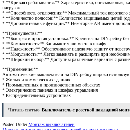
* **Кривая срабатывания:** Характеристика, описывающая, к
нагрузок.
* **Способность отключения:** Максимальный ток короткого 
* **Количество полюсов:** Количество защищаемых цепей (од
* **Дополнительные функции:** Некоторые АВ имеют дополнит
**Преимущества:**
* **Быстрая и простая установка:** Крепятся на DIN-рейку бе
* **Компактность:** Занимают мало места в шкафу.
* **Надежность:** Обеспечивают надежную защиту от перегру
* **Модульность:** Легко заменять и расширять при необходим
* **Широкий выбор:** Доступны различные варианты с разли
**Применение:**
Автоматические выключатели на DIN-рейку широко использую
* Жилых и коммерческих зданиях
* Промышленных и производственных объектах
* Электрических панелях и шкафах управления
* Распределительных устройствах
Читать статью
Выключатель с розеткой накладной мон
Posted Under
Монтаж выключателей
Монтаж автоматических выключателей в щитах расценка