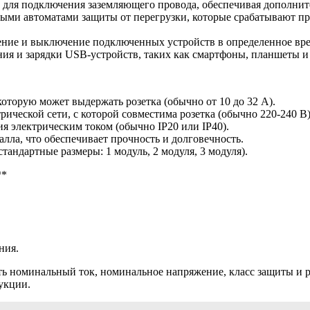
 для подключения заземляющего провода, обеспечивая дополнит
нными автоматами защиты от перегрузки, которые срабатывают 
ение и выключение подключенных устройств в определенное вре
ия и зарядки USB-устройств, таких как смартфоны, планшеты и 
оторую может выдержать розетка (обычно от 10 до 32 А).
ческой сети, с которой совместима розетка (обычно 220-240 В)
я электрическим током (обычно IP20 или IP40).
лла, что обеспечивает прочность и долговечность.
тандартные размеры: 1 модуль, 2 модуля, 3 модуля).
**
ния.
ь номинальный ток, номинальное напряжение, класс защиты и р
укции.