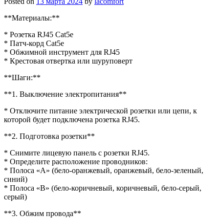
Posted on
13 марта 2024
by
lacomfort
**Материалы:**
* Розетка RJ45 Cat5e
* Патч-корд Cat5e
* Обжимной инструмент для RJ45
* Крестовая отвертка или шуруповерт
**Шаги:**
**1. Выключение электропитания**
* Отключите питание электрической розетки или цепи, к
которой будет подключена розетка RJ45.
**2. Подготовка розетки**
* Снимите лицевую панель с розетки RJ45.
* Определите расположение проводников:
* Полоса «A» (бело-оранжевый, оранжевый, бело-зеленый,
синий)
* Полоса «B» (бело-коричневый, коричневый, бело-серый,
серый)
**3. Обжим провода**