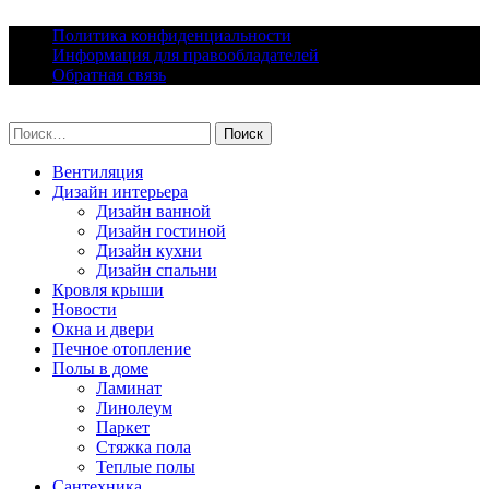
Skip
Политика конфиденциальности
to
Информация для правообладателей
content
Обратная связь
lacomfort.ru
Найти:
Вентиляция
Дизайн интерьера
Дизайн ванной
Дизайн гостиной
Дизайн кухни
Дизайн спальни
Кровля крыши
Новости
Окна и двери
Печное отопление
Полы в доме
Ламинат
Линолеум
Паркет
Стяжка пола
Теплые полы
Сантехника