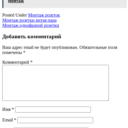
монтаж
Posted Under
Монтаж розеток
Навигация
Монтаж розетки витая пара
Монтаж однофазной розетки
по
записям
Добавить комментарий
Ваш адрес email не будет опубликован.
Обязательные поля
помечены
*
Комментарий
*
Имя
*
Email
*