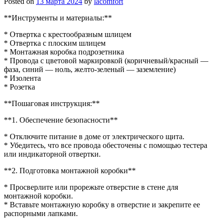
Posted on
13 марта 2024
by
lacomfort
**Инструменты и материалы:**
* Отвертка с крестообразным шлицем
* Отвертка с плоским шлицем
* Монтажная коробка подрозетника
* Провода с цветовой маркировкой (коричневый/красный —
фаза, синий — ноль, желто-зеленый — заземление)
* Изолента
* Розетка
**Пошаговая инструкция:**
**1. Обеспечение безопасности**
* Отключите питание в доме от электрического щита.
* Убедитесь, что все провода обесточены с помощью тестера
или индикаторной отвертки.
**2. Подготовка монтажной коробки**
* Просверлите или прорежьте отверстие в стене для
монтажной коробки.
* Вставьте монтажную коробку в отверстие и закрепите ее
распорными лапками.