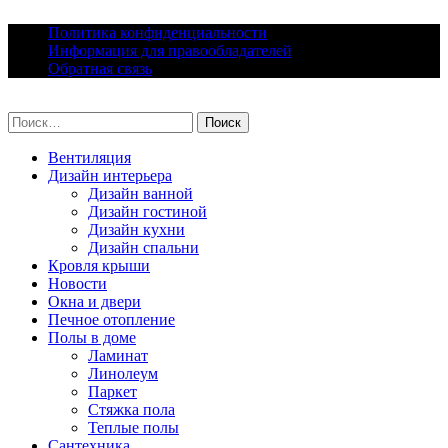
Skip
Политика конфиденциальности
to
Информация для правообладателей
content
Обратная связь
lacomfort.ru
Найти:
Вентиляция
Дизайн интерьера
Дизайн ванной
Дизайн гостиной
Дизайн кухни
Дизайн спальни
Кровля крыши
Новости
Окна и двери
Печное отопление
Полы в доме
Ламинат
Линолеум
Паркет
Стяжка пола
Теплые полы
Сантехника