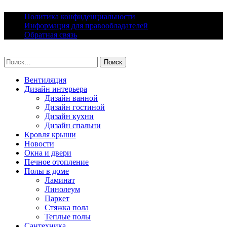
Skip
Политика конфиденциальности
to
Информация для правообладателей
content
Обратная связь
lacomfort.ru
Найти:
Вентиляция
Дизайн интерьера
Дизайн ванной
Дизайн гостиной
Дизайн кухни
Дизайн спальни
Кровля крыши
Новости
Окна и двери
Печное отопление
Полы в доме
Ламинат
Линолеум
Паркет
Стяжка пола
Теплые полы
Сантехника