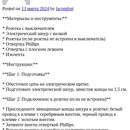
Posted on
13 марта 2024
by
lacomfort
**Материалы и инструменты:**
* Розетка с выключателем
* Электрический шнур с вилкой
* Розетка (если розетка не встроена в выключатель)
* Отвертка Phillips
* Отвертка с плоским лезвием
* Изолента
**Инструкции:**
**Шаг 1: Подготовка**
* Обесточьте цепь на электрическом щитке.
* Подготовьте электрический шнур, зачистив концы на 1,5 см.
**Шаг 2: Подключение к розетке (если не встроена)**
* Присоедините зачищенные концы шнура к розетке: белый
провод к клемме с серебряным винтом, черный провод к
клемме с золотым винтом.
* Затяните винты отверткой Phillips.
* Вставьте розетку в коробку и закрепите ее винтами.