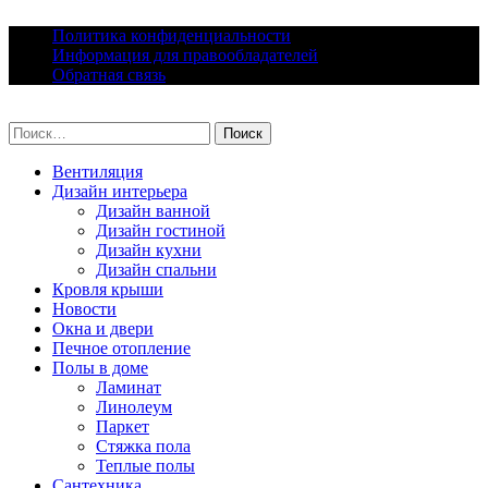
Skip
Политика конфиденциальности
to
Информация для правообладателей
content
Обратная связь
lacomfort.ru
Найти:
Вентиляция
Дизайн интерьера
Дизайн ванной
Дизайн гостиной
Дизайн кухни
Дизайн спальни
Кровля крыши
Новости
Окна и двери
Печное отопление
Полы в доме
Ламинат
Линолеум
Паркет
Стяжка пола
Теплые полы
Сантехника