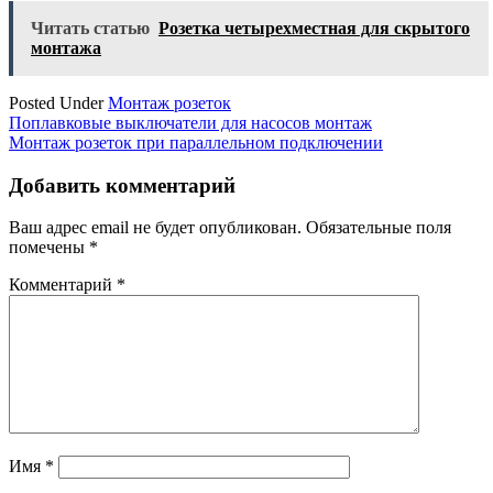
Читать статью
Розетка четырехместная для скрытого
монтажа
Posted Under
Монтаж розеток
Навигация
Поплавковые выключатели для насосов монтаж
Монтаж розеток при параллельном подключении
по
записям
Добавить комментарий
Ваш адрес email не будет опубликован.
Обязательные поля
помечены
*
Комментарий
*
Имя
*