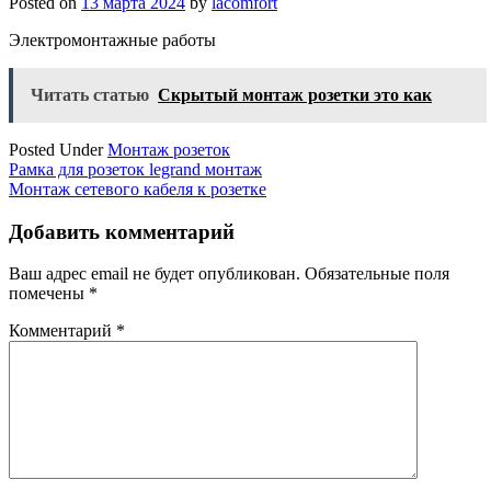
Posted on
13 марта 2024
by
lacomfort
Электромонтажные работы
Читать статью
Скрытый монтаж розетки это как
Posted Under
Монтаж розеток
Навигация
Рамка для розеток legrand монтаж
Монтаж сетевого кабеля к розетке
по
записям
Добавить комментарий
Ваш адрес email не будет опубликован.
Обязательные поля
помечены
*
Комментарий
*