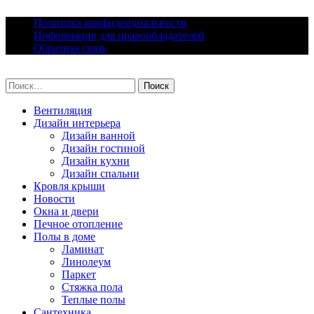
Skip
Политика конфиденциальности
to
Информация для правообладателей
content
Обратная связь
lacomfort.ru
Найти:
Вентиляция
Дизайн интерьера
Дизайн ванной
Дизайн гостиной
Дизайн кухни
Дизайн спальни
Кровля крыши
Новости
Окна и двери
Печное отопление
Полы в доме
Ламинат
Линолеум
Паркет
Стяжка пола
Теплые полы
Сантехника