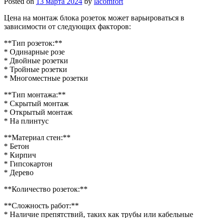
Posted on
13 марта 2024
by
lacomfort
Цена на монтаж блока розеток может варьироваться в
зависимости от следующих факторов:
**Тип розеток:**
* Одинарные розе
* Двойные розетки
* Тройные розетки
* Многоместные розетки
**Тип монтажа:**
* Скрытый монтаж
* Открытый монтаж
* На плинтус
**Материал стен:**
* Бетон
* Кирпич
* Гипсокартон
* Дерево
**Количество розеток:**
**Сложность работ:**
* Наличие препятствий, таких как трубы или кабельные