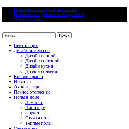
Skip
Политика конфиденциальности
to
Информация для правообладателей
content
Обратная связь
lacomfort.ru
Найти:
Вентиляция
Дизайн интерьера
Дизайн ванной
Дизайн гостиной
Дизайн кухни
Дизайн спальни
Кровля крыши
Новости
Окна и двери
Печное отопление
Полы в доме
Ламинат
Линолеум
Паркет
Стяжка пола
Теплые полы
Сантехника