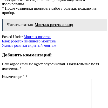
изолированы.
* После установки проверьте работу розетки, подключив
прибор.
Читать статью
Монтаж розетки окпд
Posted Under
Монтаж розеток
Навигация
Блок розеток внешнего монтажа
Умные розетки скрытый монтаж
по
записям
Добавить комментарий
Ваш адрес email не будет опубликован.
Обязательные поля
помечены
*
Комментарий
*