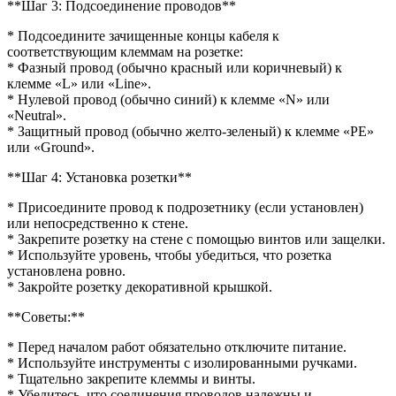
**Шаг 3: Подсоединение проводов**
* Подсоедините зачищенные концы кабеля к
соответствующим клеммам на розетке:
* Фазный провод (обычно красный или коричневый) к
клемме «L» или «Line».
* Нулевой провод (обычно синий) к клемме «N» или
«Neutral».
* Защитный провод (обычно желто-зеленый) к клемме «PE»
или «Ground».
**Шаг 4: Установка розетки**
* Присоедините провод к подрозетнику (если установлен)
или непосредственно к стене.
* Закрепите розетку на стене с помощью винтов или защелки.
* Используйте уровень, чтобы убедиться, что розетка
установлена ровно.
* Закройте розетку декоративной крышкой.
**Советы:**
* Перед началом работ обязательно отключите питание.
* Используйте инструменты с изолированными ручками.
* Тщательно закрепите клеммы и винты.
* Убедитесь, что соединения проводов надежны и