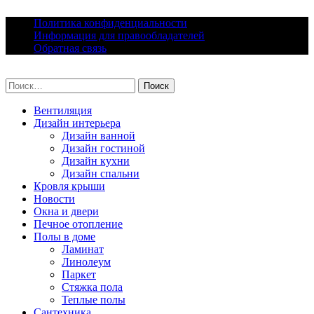
Skip
Политика конфиденциальности
to
Информация для правообладателей
content
Обратная связь
lacomfort.ru
Найти:
Вентиляция
Дизайн интерьера
Дизайн ванной
Дизайн гостиной
Дизайн кухни
Дизайн спальни
Кровля крыши
Новости
Окна и двери
Печное отопление
Полы в доме
Ламинат
Линолеум
Паркет
Стяжка пола
Теплые полы
Сантехника