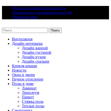
Skip
Политика конфиденциальности
to
Информация для правообладателей
content
Обратная связь
lacomfort.ru
Найти:
Вентиляция
Дизайн интерьера
Дизайн ванной
Дизайн гостиной
Дизайн кухни
Дизайн спальни
Кровля крыши
Новости
Окна и двери
Печное отопление
Полы в доме
Ламинат
Линолеум
Паркет
Стяжка пола
Теплые полы
Сантехника