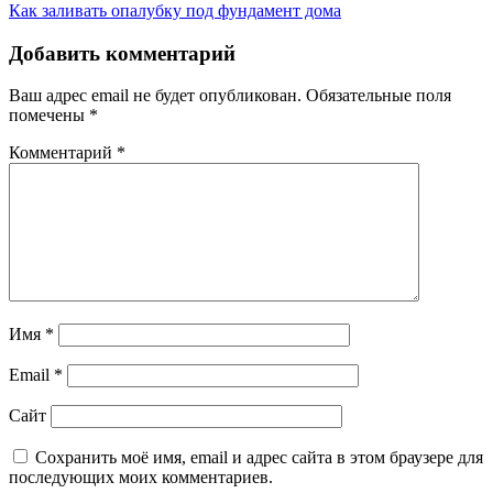
Как заливать опалубку под фундамент дома
по
записям
Добавить комментарий
Ваш адрес email не будет опубликован.
Обязательные поля
помечены
*
Комментарий
*
Имя
*
Email
*
Сайт
Сохранить моё имя, email и адрес сайта в этом браузере для
последующих моих комментариев.