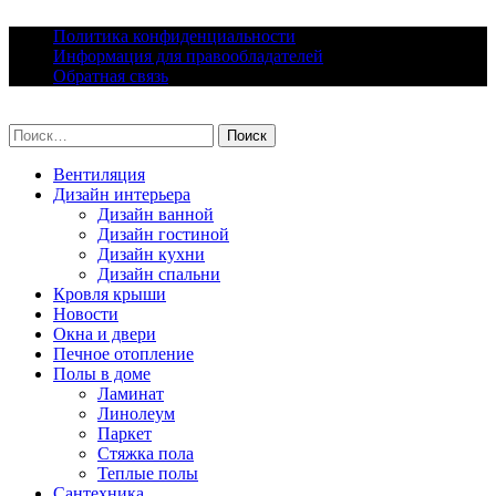
Skip
Политика конфиденциальности
to
Информация для правообладателей
content
Обратная связь
lacomfort.ru
Найти:
Вентиляция
Дизайн интерьера
Дизайн ванной
Дизайн гостиной
Дизайн кухни
Дизайн спальни
Кровля крыши
Новости
Окна и двери
Печное отопление
Полы в доме
Ламинат
Линолеум
Паркет
Стяжка пола
Теплые полы
Сантехника