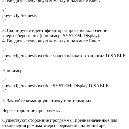
2. Введите следующую команду и нажмите Enter:
«`
powercfg /requests
«`
3. Скопируйте идентификатор запроса на включение
энергосбережения (например, SYSTEM: Display).
4. Введите следующую команду и нажмите Enter:
«`
powercfg /requestsoverride <идентификатор запроса> DISABLE
«`
Например:
«`
powercfg /requestsoverride SYSTEM: Display DISABLE
«`
5. Закройте командную строку или терминал.
Через сторонние программы:
Существуют сторонние программы, предназначенные для
отключения режима энергосбережения на мониторе,