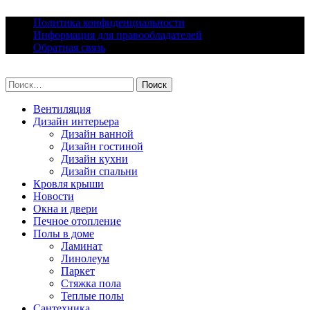
Skip
Политика конфиденциальности
to
Информация для правообладателей
content
Обратная связь
lacomfort.ru
Найти:
Вентиляция
Дизайн интерьера
Дизайн ванной
Дизайн гостиной
Дизайн кухни
Дизайн спальни
Кровля крыши
Новости
Окна и двери
Печное отопление
Полы в доме
Ламинат
Линолеум
Паркет
Стяжка пола
Теплые полы
Сантехника