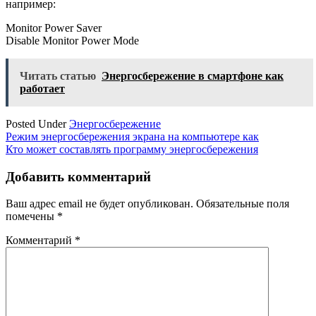
например:
Monitor Power Saver
Disable Monitor Power Mode
Читать статью
Энергосбережение в смартфоне как
работает
Posted Under
Энергосбережение
Навигация
Режим энергосбережения экрана на компьютере как
Кто может составлять программу энергосбережения
по
записям
Добавить комментарий
Ваш адрес email не будет опубликован.
Обязательные поля
помечены
*
Комментарий
*