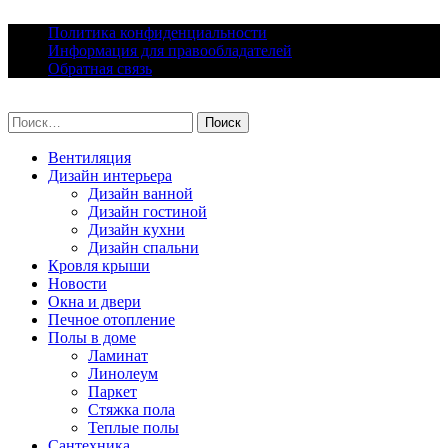
Skip
Политика конфиденциальности
to
Информация для правообладателей
content
Обратная связь
lacomfort.ru
Найти:
Вентиляция
Дизайн интерьера
Дизайн ванной
Дизайн гостиной
Дизайн кухни
Дизайн спальни
Кровля крыши
Новости
Окна и двери
Печное отопление
Полы в доме
Ламинат
Линолеум
Паркет
Стяжка пола
Теплые полы
Сантехника