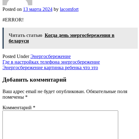
Posted on
13 марта 2024
by
lacomfort
#ERROR!
Читать статью
Когда день энергосбережения в
беларуси
Posted Under
Энергосбережение
Навигация
Где в настройках телефона энергосбережение
Энергосбережение картинка ребенка что это
по
записям
Добавить комментарий
Ваш адрес email не будет опубликован.
Обязательные поля
помечены
*
Комментарий
*