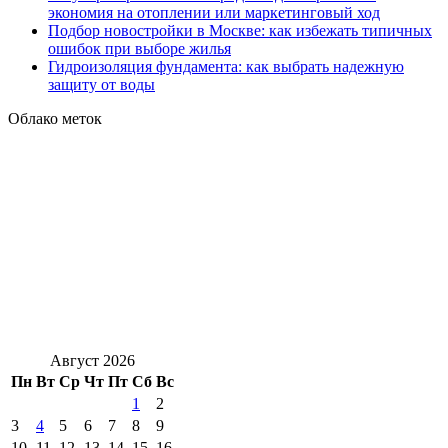
экономия на отоплении или маркетинговый ход
Подбор новостройки в Москве: как избежать типичных
ошибок при выборе жилья
Гидроизоляция фундамента: как выбрать надежную
защиту от воды
Облако меток
Август 2026
Пн
Вт
Ср
Чт
Пт
Сб
Вс
1
2
3
4
5
6
7
8
9
10
11
12
13
14
15
16