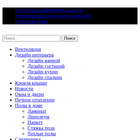
Skip
Политика конфиденциальности
to
Информация для правообладателей
content
Обратная связь
lacomfort.ru
Найти:
Вентиляция
Дизайн интерьера
Дизайн ванной
Дизайн гостиной
Дизайн кухни
Дизайн спальни
Кровля крыши
Новости
Окна и двери
Печное отопление
Полы в доме
Ламинат
Линолеум
Паркет
Стяжка пола
Теплые полы
Сантехника