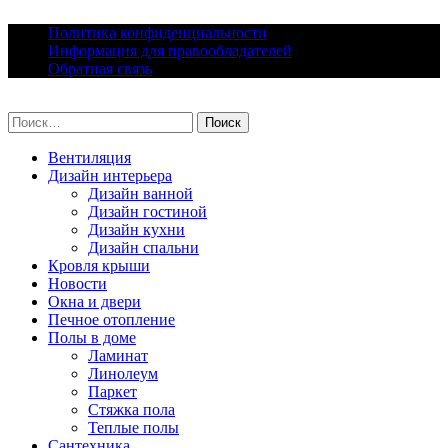
Skip
Политика конфиденциальности
to
Информация для правообладателей
content
Обратная связь
lacomfort.ru
Найти:
Вентиляция
Дизайн интерьера
Дизайн ванной
Дизайн гостиной
Дизайн кухни
Дизайн спальни
Кровля крыши
Новости
Окна и двери
Печное отопление
Полы в доме
Ламинат
Линолеум
Паркет
Стяжка пола
Теплые полы
Сантехника