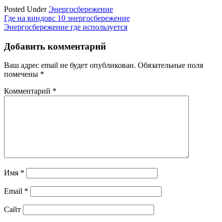
Posted Under
Энергосбережение
Навигация
Где на виндовс 10 энергосбережение
Энергосбережение где используется
по
записям
Добавить комментарий
Ваш адрес email не будет опубликован.
Обязательные поля
помечены
*
Комментарий
*
Имя
*
Email
*
Сайт