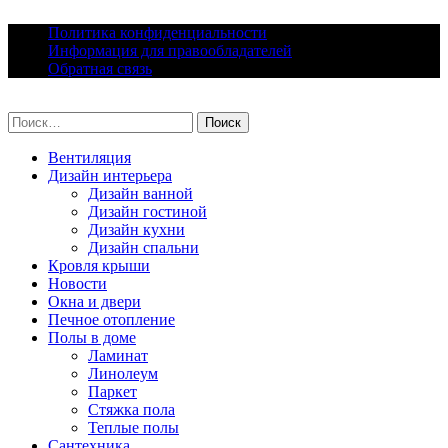
Skip
Политика конфиденциальности
to
Информация для правообладателей
content
Обратная связь
lacomfort.ru
Найти:
Вентиляция
Дизайн интерьера
Дизайн ванной
Дизайн гостиной
Дизайн кухни
Дизайн спальни
Кровля крыши
Новости
Окна и двери
Печное отопление
Полы в доме
Ламинат
Линолеум
Паркет
Стяжка пола
Теплые полы
Сантехника