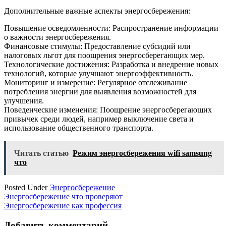
Дополнительные важные аспекты энергосбережения:
Повышение осведомленности: Распространение информации
о важности энергосбережения.
Финансовые стимулы: Предоставление субсидий или
налоговых льгот для поощрения энергосберегающих мер.
Технологические достижения: Разработка и внедрение новых
технологий, которые улучшают энергоэффективность.
Мониторинг и измерение: Регулярное отслеживание
потребления энергии для выявления возможностей для
улучшения.
Поведенческие изменения: Поощрение энергосберегающих
привычек среди людей, например выключение света и
использование общественного транспорта.
Читать статью
Режим энергосбережения wifi samsung
что
Posted Under
Энергосбережение
Навигация
Энергосбережение что проверяют
Энергосбережение как профессия
по
записям
Добавить комментарий