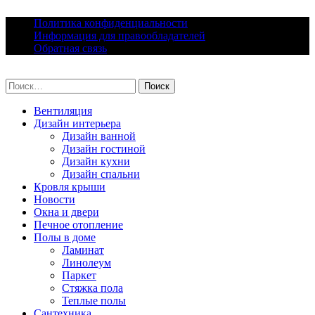
Skip
Политика конфиденциальности
to
Информация для правообладателей
content
Обратная связь
lacomfort.ru
Найти:
Вентиляция
Дизайн интерьера
Дизайн ванной
Дизайн гостиной
Дизайн кухни
Дизайн спальни
Кровля крыши
Новости
Окна и двери
Печное отопление
Полы в доме
Ламинат
Линолеум
Паркет
Стяжка пола
Теплые полы
Сантехника