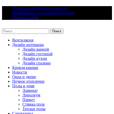
Skip
Политика конфиденциальности
to
Информация для правообладателей
content
Обратная связь
lacomfort.ru
Найти:
Вентиляция
Дизайн интерьера
Дизайн ванной
Дизайн гостиной
Дизайн кухни
Дизайн спальни
Кровля крыши
Новости
Окна и двери
Печное отопление
Полы в доме
Ламинат
Линолеум
Паркет
Стяжка пола
Теплые полы
Сантехника