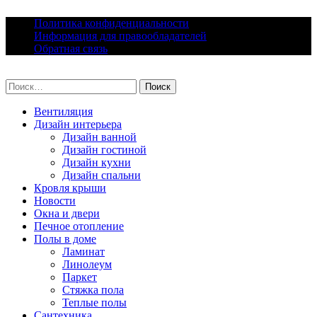
Skip
Политика конфиденциальности
to
Информация для правообладателей
content
Обратная связь
lacomfort.ru
Найти:
Вентиляция
Дизайн интерьера
Дизайн ванной
Дизайн гостиной
Дизайн кухни
Дизайн спальни
Кровля крыши
Новости
Окна и двери
Печное отопление
Полы в доме
Ламинат
Линолеум
Паркет
Стяжка пола
Теплые полы
Сантехника