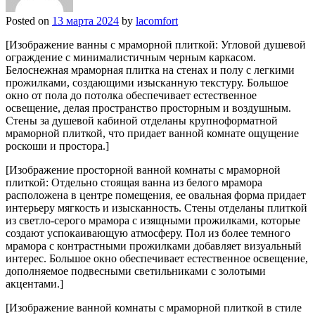
Posted on
13 марта 2024
by
lacomfort
[Изображение ванны с мраморной плиткой: Угловой душевой
ограждение с минималистичным черным каркасом.
Белоснежная мраморная плитка на стенах и полу с легкими
прожилками, создающими изысканную текстуру. Большое
окно от пола до потолка обеспечивает естественное
освещение, делая пространство просторным и воздушным.
Стены за душевой кабиной отделаны крупноформатной
мраморной плиткой, что придает ванной комнате ощущение
роскоши и простора.]
[Изображение просторной ванной комнаты с мраморной
плиткой: Отдельно стоящая ванна из белого мрамора
расположена в центре помещения, ее овальная форма придает
интерьеру мягкость и изысканность. Стены отделаны плиткой
из светло-серого мрамора с изящными прожилками, которые
создают успокаивающую атмосферу. Пол из более темного
мрамора с контрастными прожилками добавляет визуальный
интерес. Большое окно обеспечивает естественное освещение,
дополняемое подвесными светильниками с золотыми
акцентами.]
[Изображение ванной комнаты с мраморной плиткой в ​​стиле