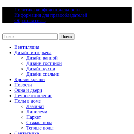
Skip
Политика конфиденциальности
to
Информация для правообладателей
content
Обратная связь
lacomfort.ru
Найти:
Вентиляция
Дизайн интерьера
Дизайн ванной
Дизайн гостиной
Дизайн кухни
Дизайн спальни
Кровля крыши
Новости
Окна и двери
Печное отопление
Полы в доме
Ламинат
Линолеум
Паркет
Стяжка пола
Теплые полы
Сантехника