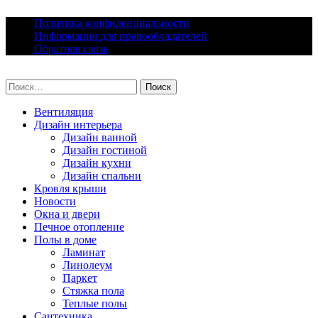
Skip
Политика конфиденциальности
to
Информация для правообладателей
content
Обратная связь
lacomfort.ru
Найти:
Вентиляция
Дизайн интерьера
Дизайн ванной
Дизайн гостиной
Дизайн кухни
Дизайн спальни
Кровля крыши
Новости
Окна и двери
Печное отопление
Полы в доме
Ламинат
Линолеум
Паркет
Стяжка пола
Теплые полы
Сантехника