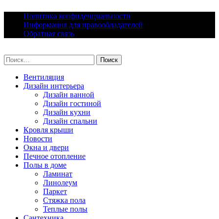
Skip
Политика конфиденциальности
to
Информация для правообладателей
content
Обратная связь
lacomfort.ru
Найти:
Вентиляция
Дизайн интерьера
Дизайн ванной
Дизайн гостиной
Дизайн кухни
Дизайн спальни
Кровля крыши
Новости
Окна и двери
Печное отопление
Полы в доме
Ламинат
Линолеум
Паркет
Стяжка пола
Теплые полы
Сантехника