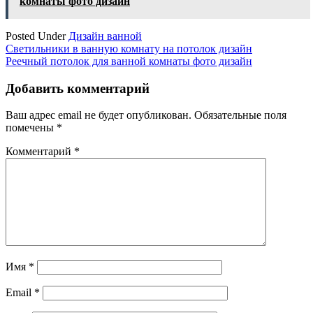
комнаты фото дизайн
Posted Under
Дизайн ванной
Навигация
Светильники в ванную комнату на потолок дизайн
Реечный потолок для ванной комнаты фото дизайн
по
записям
Добавить комментарий
Ваш адрес email не будет опубликован.
Обязательные поля
помечены
*
Комментарий
*
Имя
*
Email
*