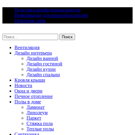
Skip
Политика конфиденциальности
to
Информация для правообладателей
content
Обратная связь
lacomfort.ru
Найти:
Вентиляция
Дизайн интерьера
Дизайн ванной
Дизайн гостиной
Дизайн кухни
Дизайн спальни
Кровля крыши
Новости
Окна и двери
Печное отопление
Полы в доме
Ламинат
Линолеум
Паркет
Стяжка пола
Теплые полы
Сантехника