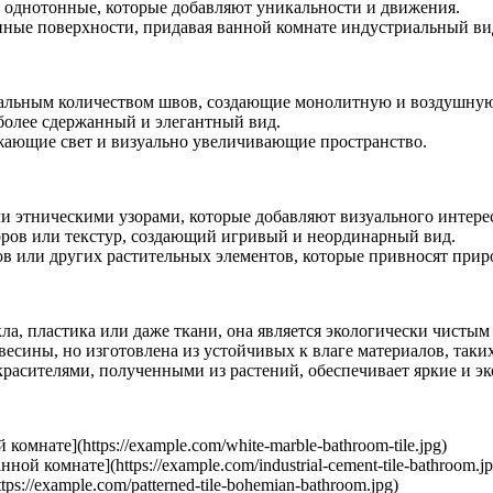
и однотонные, которые добавляют уникальности и движения.
ные поверхности, придавая ванной комнате индустриальный ви
мальным количеством швов, создающие монолитную и воздушную
 более сдержанный и элегантный вид.
ажающие свет и визуально увеличивающие пространство.
и этническими узорами, которые добавляют визуального интерес
зоров или текстур, создающий игривый и неординарный вид.
тов или других растительных элементов, которые привносят прир
кла, пластика или даже ткани, она является экологически чисты
сины, но изготовлена из устойчивых к влаге материалов, таких
расителями, полученными из растений, обеспечивает яркие и эк
мнате](https://example.com/white-marble-bathroom-tile.jpg)
 комнате](https://example.com/industrial-cement-tile-bathroom.jp
://example.com/patterned-tile-bohemian-bathroom.jpg)