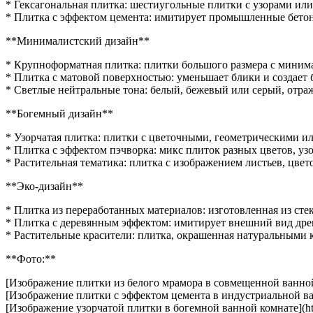
* Гексагональная плитка: шестиугольные плитки с узорами ил
* Плитка с эффектом цемента: имитирует промышленные бетон
**Минималистский дизайн**
* Крупноформатная плитка: плитки большого размера с мини
* Плитка с матовой поверхностью: уменьшает блики и создает
* Светлые нейтральные тона: белый, бежевый или серый, отр
**Богемный дизайн**
* Узорчатая плитка: плитки с цветочными, геометрическими ил
* Плитка с эффектом пэчворка: микс плиток разных цветов, у
* Растительная тематика: плитка с изображением листьев, цве
**Эко-дизайн**
* Плитка из переработанных материалов: изготовленная из сте
* Плитка с деревянным эффектом: имитирует внешний вид древе
* Растительные красители: плитка, окрашенная натуральными к
**Фото:**
[Изображение плитки из белого мрамора в совмещенной ванной ко
[Изображение плитки с эффектом цемента в индустриальной ванной
[Изображение узорчатой плитки в богемной ванной комнате](https