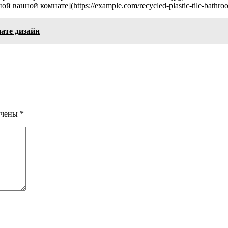
ванной комнате](https://example.com/recycled-plastic-tile-bathro
ате дизайн
ечены
*