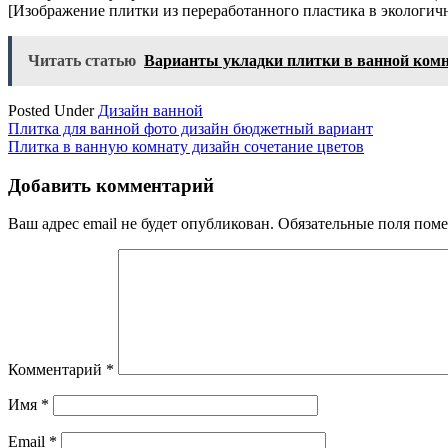
[Изображение плитки из переработанного пластика в экологичной 
Читать статью
Варианты укладки плитки в ванной комн
Posted Under
Дизайн ванной
Навигация
Плитка для ванной фото дизайн бюджетный вариант
Плитка в ванную комнату дизайн сочетание цветов
по
записям
Добавить комментарий
Ваш адрес email не будет опубликован.
Обязательные поля пом
Комментарий
*
Имя
*
Email
*