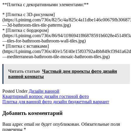
**Плитка с декоративными элементами:**
* [Плитка с 3D-рисунком]
(https://i.pinimg.com/736x/82/5c/4a/825c4a11dbe146c00679fb3068
—3d-bathroom-tiles-tile-patterns.jpg)
* [Плитка с бордюром]
(https://i.pinimg.com/736x/86/94/1f/86941f86878591b6028e45149f
—tiles-for-bathroom-bathroom-wall-tiles.jpg)
* [Плитка с вставками]
(https://i.pinimg.com/736x/40/e1/5f/40e15f03792a4bb849cf3941a62
—mediterranean-bathroom-tile-mosaic-bathroom-tiles.jpg)
Читать статью
Частный дом проекты фото дизайн
ванной комнаты
Posted Under
Дизайн ванной
Навигация
Квартирный вопрос дизайн гостиной фото
Плитка для ванной фото дизайн бюджетный вариант
по
записям
Добавить комментарий
Ваш адрес email не будет опубликован.
Обязательные поля
помечены
*