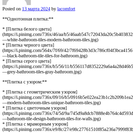
Posted on
13 марта 2024
by
lacomfort
**Однотонная плитка:**
* [Плитка белого цвета]
(https://i.pinimg.com/736x/46/aa/b5/46aab547c72043da20c5b40383
—white-bathroom-tiles-modern-bathroom-tiles.jpg)
* [Плитка черного цвета]
(https://i.pinimg.com/564x/7f/69/42/7f69428b3d3c786cf04f3bca4156
—black-bathroom-tile-tiles-for-bathroom.jpg)
* [Плитка серого цвета]
(https://i.pinimg.com/736x/b5/56/11/b556117d8352229a6a4a28d46b
—grey-bathroom-tiles-gray-bathroom.jpg)
**Плитка с узором:**
* [Плитка с геометрическим узором]
(https://i.pinimg.com/736x/09/16/b5/0916b5e022ea23b1c2b209b1ea
—modern-bathroom-tiles-unique-bathroom-tiles.jpg)
* [Плитка с цветочным узором]
(https://i.pinimg.com/736x/74/5d/9a/745d9a8dcb7888e4b764c4d593
—bathroom-tile-design-bathroom-tiles-for-walls.jpg)
* [Плитка с мраморным узором]
(https://i.pinimg.com/736x/e9/8c/27/e98c27761510f85a236a7999f83