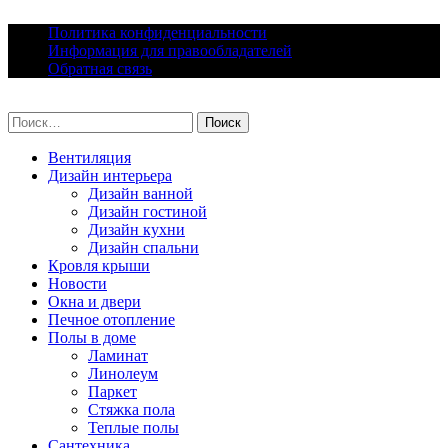
Skip
Политика конфиденциальности
to
Информация для правообладателей
content
Обратная связь
lacomfort.ru
Найти:
Вентиляция
Дизайн интерьера
Дизайн ванной
Дизайн гостиной
Дизайн кухни
Дизайн спальни
Кровля крыши
Новости
Окна и двери
Печное отопление
Полы в доме
Ламинат
Линолеум
Паркет
Стяжка пола
Теплые полы
Сантехника