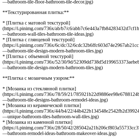
—bathroom-tile-floor-bathroom-tile-decor.jpg)
**Текстурированная плитка:**
* [Плитка с матовой текстурой]
(https://i.pinimg.com/736x/ab/b7/c6/abb7c6e443a7fb84283432d7cf1
—bathroom-wall-tiles-bathroom-tile-ideas.jpg)
* [Плитка с глянцевой текстурой]
(https://i.pinimg.com/736x/6c/dc/32/6cdc32b6ffc603d74e2967ab21c
—bathroom-tile-design-modern-bathroom-tiles.jpg)
* [Плитка с объемной текстурой]
(https://i.pinimg.com/736x/52/30/9d/52309dd738d5d199653373aebe
—bathroom-tile-design-modern-bathroom-tiles.jpg)
**Плитка с мозаичным узором:**
* [Мозаика из стеклянной плитки]
(https://i.pinimg.com/736x/78/59/21/785921b22d9886ee98e678812
—bathroom-tile-designs-bathroom-remodel-ideas.jpg)
* [Мозаика из керамической плитки]
(https://i.pinimg.com/736x/44/b4/22/44b422b134548e2542fb2d3992
—unique-bathroom-tiles-bathroom-wall-tiles.jpg)
* [Мозаика из каменной плитки]
(https://i.pinimg.com/736x/28/50/42/285042a21b206cf803a55733cc
—bathroom-remodel-ideas-bathroom-makeover-ideas.jpg)