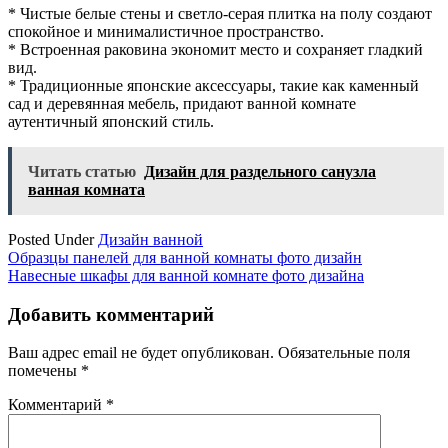
* Чистые белые стены и светло-серая плитка на полу создают
спокойное и минималистичное пространство.
* Встроенная раковина экономит место и сохраняет гладкий
вид.
* Традиционные японские аксессуары, такие как каменный
сад и деревянная мебель, придают ванной комнате
аутентичный японский стиль.
Читать статью
Дизайн для раздельного санузла
ванная комната
Posted Under
Дизайн ванной
Навигация
Образцы панелей для ванной комнаты фото дизайн
Навесные шкафы для ванной комнате фото дизайна
по
записям
Добавить комментарий
Ваш адрес email не будет опубликован.
Обязательные поля
помечены
*
Комментарий
*