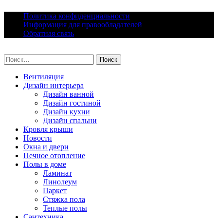
Skip
Политика конфиденциальности
to
Информация для правообладателей
content
Обратная связь
lacomfort.ru
Найти:
Вентиляция
Дизайн интерьера
Дизайн ванной
Дизайн гостиной
Дизайн кухни
Дизайн спальни
Кровля крыши
Новости
Окна и двери
Печное отопление
Полы в доме
Ламинат
Линолеум
Паркет
Стяжка пола
Теплые полы
Сантехника