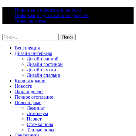
Skip
Политика конфиденциальности
to
Информация для правообладателей
content
Обратная связь
lacomfort.ru
Найти:
Вентиляция
Дизайн интерьера
Дизайн ванной
Дизайн гостиной
Дизайн кухни
Дизайн спальни
Кровля крыши
Новости
Окна и двери
Печное отопление
Полы в доме
Ламинат
Линолеум
Паркет
Стяжка пола
Теплые полы
Сантехника