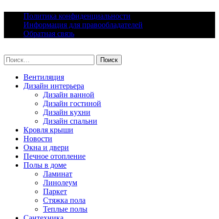
Skip
Политика конфиденциальности
to
Информация для правообладателей
content
Обратная связь
lacomfort.ru
Найти:
Вентиляция
Дизайн интерьера
Дизайн ванной
Дизайн гостиной
Дизайн кухни
Дизайн спальни
Кровля крыши
Новости
Окна и двери
Печное отопление
Полы в доме
Ламинат
Линолеум
Паркет
Стяжка пола
Теплые полы
Сантехника