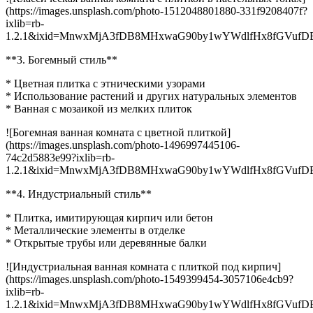
(https://images.unsplash.com/photo-1512048801880-331f9208407f?
ixlib=rb-
1.2.1&ixid=MnwxMjA3fDB8MHxwaG90by1wYWdlfHx8fGVufDB8f
**3. Богемный стиль**
* Цветная плитка с этническими узорами
* Использование растений и других натуральных элементов
* Ванная с мозаикой из мелких плиток
![Богемная ванная комната с цветной плиткой]
(https://images.unsplash.com/photo-1496997445106-
74c2d5883e99?ixlib=rb-
1.2.1&ixid=MnwxMjA3fDB8MHxwaG90by1wYWdlfHx8fGVufDB8f
**4. Индустриальный стиль**
* Плитка, имитирующая кирпич или бетон
* Металлические элементы в отделке
* Открытые трубы или деревянные балки
![Индустриальная ванная комната с плиткой под кирпич]
(https://images.unsplash.com/photo-1549399454-3057106e4cb9?
ixlib=rb-
1.2.1&ixid=MnwxMjA3fDB8MHxwaG90by1wYWdlfHx8fGVufDB8f