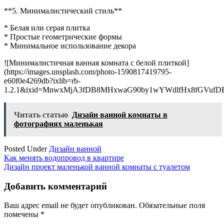
**5. Минималистический стиль**
* Белая или серая плитка
* Простые геометрические формы
* Минимальное использование декора
![Минималистичная ванная комната с белой плиткой]
(https://images.unsplash.com/photo-1590817419795-
e60f0e4269db?ixlib=rb-
1.2.1&ixid=MnwxMjA3fDB8MHxwaG90by1wYWdlfHx8fGVufDB8f
Читать статью
Дизайн ванной комнаты в
фотографиях маленькая
Posted Under
Дизайн ванной
Навигация
Как менять водопровод в квартире
Дизайн проект маленькой ванной комнаты с туалетом
по
записям
Добавить комментарий
Ваш адрес email не будет опубликован.
Обязательные поля
помечены
*