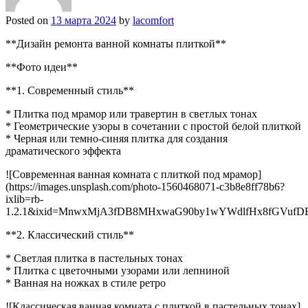
Posted on
13 марта 2024
by
lacomfort
**Дизайн ремонта ванной комнаты плиткой**
**Фото идеи**
**1. Современный стиль**
* Плитка под мрамор или травертин в светлых тонах
* Геометрические узоры в сочетании с простой белой плиткой
* Черная или темно-синяя плитка для создания
драматического эффекта
![Современная ванная комната с плиткой под мрамор]
(https://images.unsplash.com/photo-1560468071-c3b8e8ff78b6?
ixlib=rb-
1.2.1&ixid=MnwxMjA3fDB8MHxwaG90by1wYWdlfHx8fGVufDB8f
**2. Классический стиль**
* Светлая плитка в пастельных тонах
* Плитка с цветочными узорами или лепниной
* Ванная на ножках в стиле ретро
![Классическая ванная комната с плиткой в пастельных тонах]