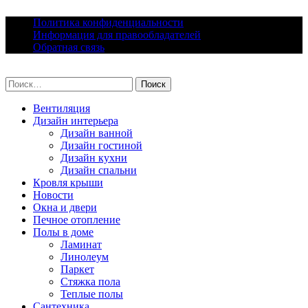
Skip
Политика конфиденциальности
to
Информация для правообладателей
content
Обратная связь
lacomfort.ru
Найти:
Вентиляция
Дизайн интерьера
Дизайн ванной
Дизайн гостиной
Дизайн кухни
Дизайн спальни
Кровля крыши
Новости
Окна и двери
Печное отопление
Полы в доме
Ламинат
Линолеум
Паркет
Стяжка пола
Теплые полы
Сантехника