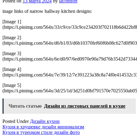
Posted on
13 марта 2024
by
lacomfort
inage links of narrow hallway kitchen designs:
[Image 1]
(https://i.pinimg.com/564x/33/c9/ce/33c9ce234203f702118b6d422bf
[Image 2]
(https://i.pinimg.com/564x/d6/b1/03/d6b10370fef60f6b08c627d0f903
[Image 3]
(https://i.pinimg.com/564x/6e/d0/97/6ed0970e90a79d76b3542d73344
[Image 4]
(https://i.pinimg.com/564x/7e/39/12/7e391223a38c8a74f0e414532c3
[Image 5]
(https://i.pinimg.com/564x/3d/25/1d/3d251d0bf791570e7025550ab0
Читать статью
Дизайн из листовых панелей в кухне
Posted Under
Дизайн кухни
Навигация
Кухня в хрущевке дизайн минимализм
Кухня в турецком стиле дизайн фото
по