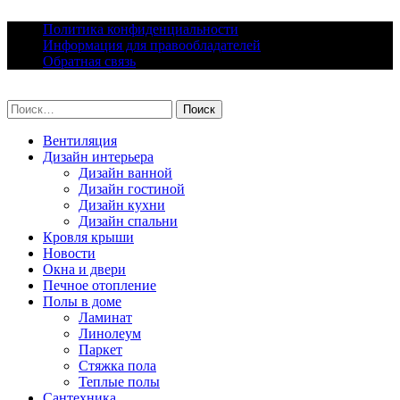
Skip
Политика конфиденциальности
to
Информация для правообладателей
content
Обратная связь
lacomfort.ru
Найти:
Вентиляция
Дизайн интерьера
Дизайн ванной
Дизайн гостиной
Дизайн кухни
Дизайн спальни
Кровля крыши
Новости
Окна и двери
Печное отопление
Полы в доме
Ламинат
Линолеум
Паркет
Стяжка пола
Теплые полы
Сантехника